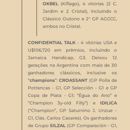
OKBEL
(Kiflago), 4 vitórias (2 C.
Jardim e 2 Cristal), incluindo o
Clássico Outono e 2° GP AGCCC,
ambos no Cristal.
CONFIDENTIAL TALK
- 4 vitórias USA e
U$106,720 em prêmios, incluindo o
Jamaica Handicap, G3. Deixou 12
gerações na Argentina com mais de 30
ganhadores clássicos, inclusive os
“
champions
”:
CROASSANT
(GP Polla de
Potrancas - G1, GP Selección - G1 e GP
Copa de Plata - G1; “Égua do Ano” e
“Champion 3y-old Filly”) e
IDILICA
(“Champion”, GP Saturnino J. Unzue -
G1, Clás. Carlos Casares). Os ganhadores
de Grupo
SILZAL
(GP Comparación - G1,