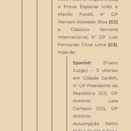
e Prova Especial Icílio e
Manlio Forelli, 4° GP
Hernani Azevedo Silva
(G2)
e Clássico Semana
Internacional, 5° GP Luiz
Fernando Cirne Lima
(G3)
,
mãe de:
Spanish
(Fuero
Juzgo) – 3 vitórias
em Cidade Jardim,
4° GP Presidente da
República (G1), GP
Antenor Lara
Campos (G2), GP
Antônio
Assumpção Netto