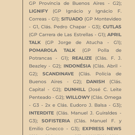
GP Província de Buenos Aires - G2);
LIGNIFY
(GP Ignácio y Ignácio F.
Correas - G1);
SITUADO
(GP Montevideo
- G1, Clás. Pedro Chapar - G3);
CUTLAS
(GP Carrera de Las Estrellas - G1);
APRIL
TALK
(GP Jorge de Atucha - G1);
POMAROLA TALK
(GP Polla de
Potrancas - G1);
REALIZE
(Clás. F. J.
Beazley - G2);
INDONÉSIA
(Clás. Abril -
G2);
SCANDINAVE
(Clás. Polícia de
Buenos Aires - G2);
DANISH
(Clás.
Capital - G2);
DUNHILL
(José C. Leite
Penteado - G2);
WILLOWY
(Clás. Omega
- G3 - 2x e Clás. Eudoro J. Balsa - G3);
INTERDITE
(Clás. Manuel J. Guiraldes -
G3);
SOFISTERIA
(Clás. Manuel F. y
Emilio Gnecco - G3);
EXPRESS NEWS