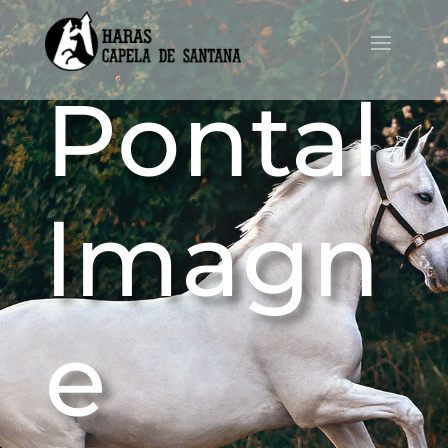
Pontal
lmagn
e