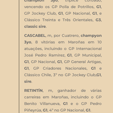
champion 3yo
, tríplice coroado,
vencendo os GP Polla de Potrillos,
G1
,
GP Jockey Club,
G1
, GP Nacional,
G1
, e
Clássico Treinta e Três Orientales,
G3
,
classic sire
.
CASCABEL
, m, por Cuatrero,
champyon
3yo
, 8 vitórias em Maroñas em 10
atuações, incluindo o GP Internacional
José Pedro Ramírez,
G1
, GP Municipal,
G1
, GP Nacional,
G1
, GP General Artigas,
G1
, GP Criadores Nacionales,
G1
e
Clássico Chile, 3º no GP Jockey Club,
G1
,
sire
.
RETINTÍN
, m, ganhador de várias
carreiras em Maroñas, incluindo o GP
Benito Villanueva,
G1
e o GP Pedro
Piñeyrúa,
G1
, 4º no GP Nacional,
G1
.