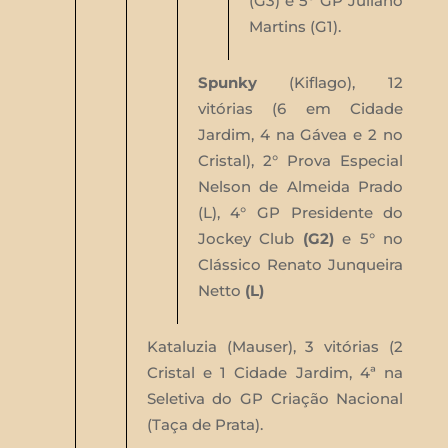
(G3) e 5° GP Juliano
Martins (G1).
Spunky
(Kiflago), 12
vitórias (6 em Cidade
Jardim, 4 na Gávea e 2 no
Cristal), 2° Prova Especial
Nelson de Almeida Prado
(L), 4° GP Presidente do
Jockey Club
(G2)
e 5° no
Clássico Renato Junqueira
Netto
(L)
Kataluzia (Mauser), 3 vitórias (2
Cristal e 1 Cidade Jardim, 4ª na
Seletiva do GP Criação Nacional
(Taça de Prata).