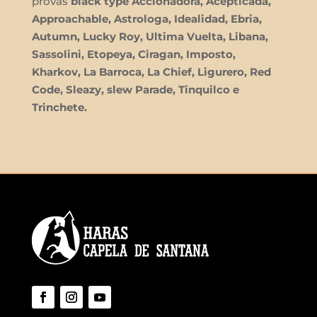
provas
black type Accionadora, Acepticada,
Approachable, Astrologa, Idealidad, Ebria,
Autumn, Lucky Roy, Ultima Vuelta, Libana,
Sassolini, Etopeya, Ciragan, Imposto,
Kharkov, La Barroca, La Chief, Ligurero, Red
Code, Sleazy, slew Parade, Tinquilco e
Trinchete.