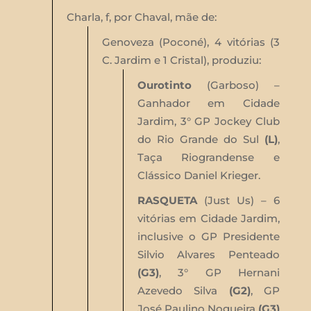
Charla, f, por Chaval, mãe de:
Genoveza (Poconé), 4 vitórias (3
C. Jardim e 1 Cristal), produziu:
Ourotinto
(Garboso) –
Ganhador em Cidade
Jardim, 3° GP Jockey Club
do Rio Grande do Sul
(L)
,
Taça Riograndense e
Clássico Daniel Krieger.
RASQUETA
(Just Us) – 6
vitórias em Cidade Jardim,
inclusive o GP Presidente
Silvio Alvares Penteado
(G3)
, 3° GP Hernani
Azevedo Silva
(G2)
, GP
José Paulino Nogueira
(G3)