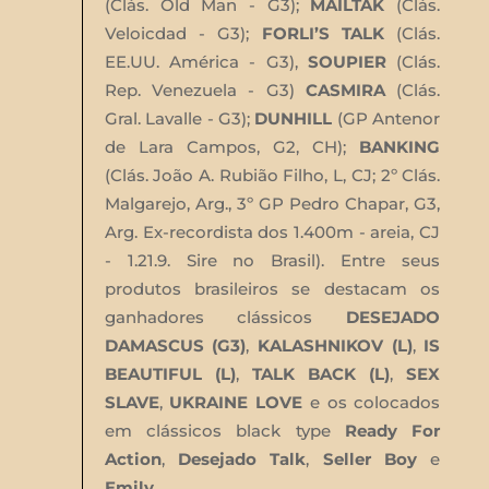
(Clás. Old Man - G3);
MAILTAK
(Clás.
Veloicdad - G3);
FORLI’S TALK
(Clás.
EE.UU. América - G3),
SOUPIER
(Clás.
Rep. Venezuela - G3)
CASMIRA
(Clás.
Gral. Lavalle - G3);
DUNHILL
(GP Antenor
de Lara Campos, G2, CH);
BANKING
(Clás. João A. Rubião Filho, L, CJ; 2º Clás.
Malgarejo, Arg., 3º GP Pedro Chapar, G3,
Arg. Ex-recordista dos 1.400m - areia, CJ
- 1.21.9. Sire no Brasil). Entre seus
produtos brasileiros se destacam os
ganhadores clássicos
DESEJADO
DAMASCUS (G3)
,
KALASHNIKOV (L)
,
IS
BEAUTIFUL (L)
,
TALK BACK (L)
,
SEX
SLAVE
,
UKRAINE LOVE
e os colocados
em clássicos black type
Ready For
Action
,
Desejado Talk
,
Seller Boy
e
Emily