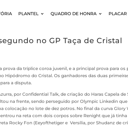
TÓRIA
PLANTEL
QUADRO DE HONRA
PLACAR 
 segundo no GP Taça de Cristal
ra prova da tríplice coroa juvenil, e a principal prova para o
ra no Hipódromo do Cristal. Os ganhadores das duas primeira
para a disputa.
zurra, por Confidential Talk, de criação do Haras Capela d
saltou na frente, sendo perseguido por Olympic Linkedin q
 colocação no lote de dez potros. No final da curva Glory 
 entrou na reta com dois corpos sobre Renight que já tinh
eta Rocky Fon (Eeyofthetiger e Versília, por Shudanz de cr