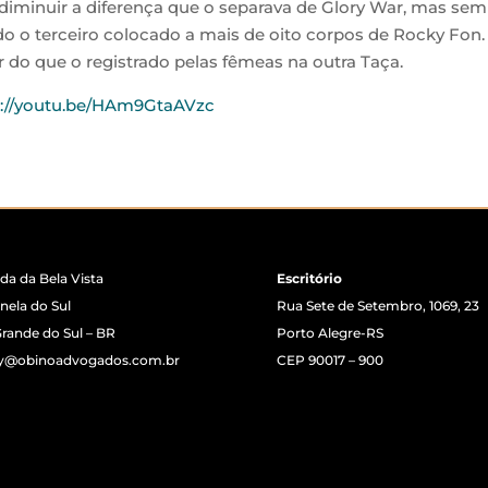
iminuir a diferença que o separava de Glory War, mas sem 
o terceiro colocado a mais de oito corpos de Rocky Fon.
do que o registrado pelas fêmeas na outra Taça.
s://youtu.be/HAm9GtaAVzc
da da Bela Vista
Escritório
nela do Sul
Rua Sete de Setembro, 1069, 23
Grande do Sul – BR
Porto Alegre-RS
y@obinoadvogados.com.br
CEP 90017 – 900