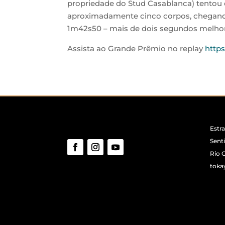
propriedade do Stud Casablanca) tentou d
aproximadamente cinco corpos, chegando 
1m42s50 – mais de dois segundos melhor 
Assista ao Grande Prêmio no replay
http
Estra
Senti
Rio 
toka