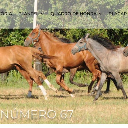
TÓRIA
PLANTEL
QUADRO DE HONRA
PLACAR 
 NÚMERO 67