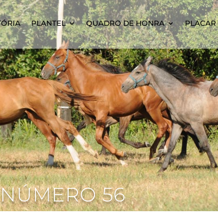
TÓRIA
PLANTEL
QUADRO DE HONRA
PLACAR 
 NÚMERO 56