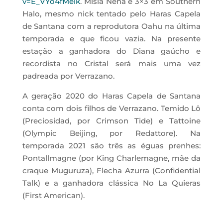
v=E_VYo4fMeik
. Misia Nena é 3×3 em Southern
Halo, mesmo nick tentado pelo Haras Capela
de Santana com a reprodutora Oahu na última
temporada e que ficou vazia. Na presente
estação a ganhadora do Diana gaúcho e
recordista no Cristal será mais uma vez
padreada por Verrazano.
A geração 2020 do Haras Capela de Santana
conta com dois filhos de Verrazano. Temido Lô
(Preciosidad, por Crimson Tide) e Tattoine
(Olympic Beijing, por Redattore). Na
temporada 2021 são três as éguas prenhes:
Pontallmagne (por King Charlemagne, mãe da
craque Muguruza), Flecha Azurra (Confidential
Talk) e a ganhadora clássica No La Quieras
(First American).